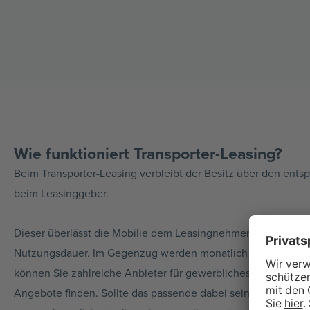
Wie funktioniert Transporter-Leasing?
Beim Transporter-Leasing verbleibt der Besitz über den ents
beim Leasinggeber.
Dieser überlässt die Mobilie dem Leasingnehmer über die ver
Nutzungsdauer. Im Gegenzug werden monatlich Leasingrate
können Sie zahlreiche Anbieter für gewerbliches Leasing ver
Angebote finden. Sollte das passende dabei sein, reichen Si