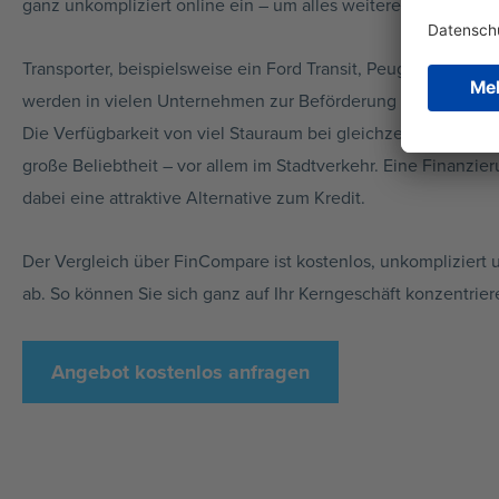
ganz unkompliziert online ein – um alles weitere kümmern wi
Transporter, beispielsweise ein Ford Transit, Peugeot Boxer 
werden in vielen Unternehmen zur Beförderung von Gütern 
Die Verfügbarkeit von viel Stauraum bei gleichzeitiger Wendig
große Beliebtheit – vor allem im Stadtverkehr. Eine Finanzier
dabei eine attraktive Alternative zum Kredit.
Der Vergleich über FinCompare ist kostenlos, unkompliziert 
ab. So können Sie sich ganz auf Ihr Kerngeschäft konzentrier
Angebot kostenlos anfragen