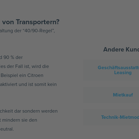
 von Transportern?
haltung der “40/90-Regel”,
Andere Kunde
d 90 % der
der Fall ist, wird die
Geschäfts­ausstatt
Leasing
Beispiel ein Citroen
aktiviert und ist somit kein
Mietkauf
ichkeit dar sondern werden
Technik-Mietmod
t mindern sie den
eutral.