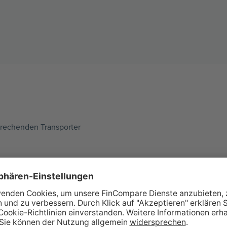
prechenden Transporter
traglich vereinbarte
n bezahlt. Über FinCompare
gleichen und so die besten
e die benötigten Unterlagen