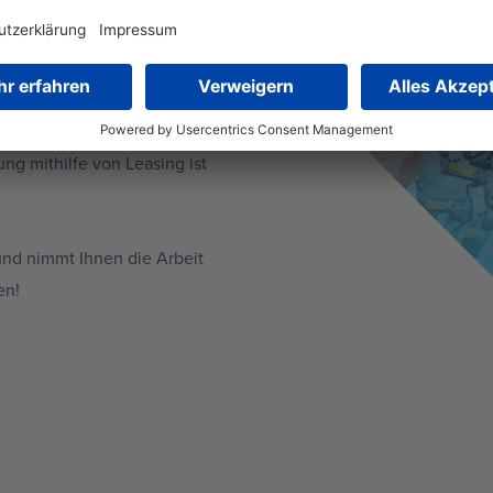
r uns.
oder Mercedes Sprinter,
und Personen eingesetzt.
keit sind der Grund für die
ung mithilfe von Leasing ist
und nimmt Ihnen die Arbeit
en!