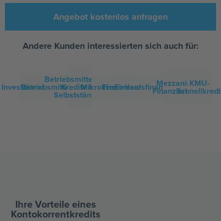
Angebot kostenlos anfragen
Andere Kunden interessierten sich auch für:
Betriebsmittelkredit
Mezzanine
KMU-
Investitionskredit
Betriebsmittelkredit
Kredite für
Mikrokredite
Firmenleasing
Einkaufsfinanzierung
Finanzierung
Schnellkredi
Selbstständige
Ihre Vorteile eines
Kontokorrentkredits