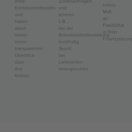
Ihres
Zusatzaufträgen
hohes
Kontokorrentkredits
und
Maß
und
können
an
haben
z.B.
Flexibilität
damit
bei der
in Ihrer
immer
Betriebsmittelbestellung
Finanzplanun
einen
kurzfristig
transparenten
Skonti
Überblick
bei
über
Lieferanten
Ihre
beanspruchen.
Kosten.