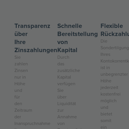
Transparenz
Schnelle
Flexible
über
Bereitstellung
Rückzahl
Ihre
von
Die
Sondertilgung
Zinszahlungen
Kapital
Ihres
Sie
Durch
Kontokorrentk
zahlen
das
ist in
Zinsen
zusätzliche
unbegrenzter
nur in
Kapital
Höhe
Höhe
verfügen
jederzeit
und
Sie
kostenfrei
für
über
möglich
den
Liquidität
und
Zeitraum
zur
bietet
der
Annahme
somit
Inanspruchnahme
von
ein