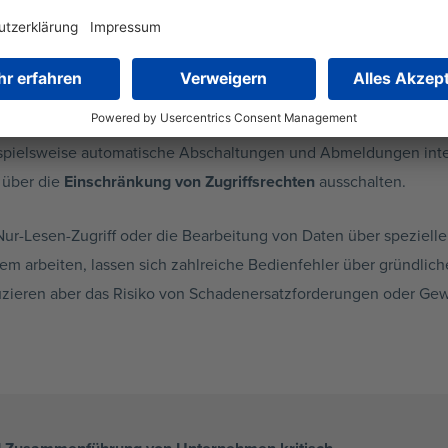
ktor bei der Post-Merger-Integration der IT-Syste
dienfehler sowohl bei der Administration der Netzwerke als auc
LAN-Modul oder offen einsehbare Anzeigen von Kundendaten auf
 große Rolle. Bei der Implementierung der IT-Systeme von übern
ispielsweise automatische Abschaltungen und Abmeldungen integ
 über die
Einschränkung von Zugriffsrechten
ausschalten.
 Nur-Lesen-Zugriff oder die Bearbeitung von Daten über speziel
em arbeiten, lassen sich zahlreiche Bedienfehler über gründlic
zieren aber das Risiko von Schadenersatzforderungen oder Gewi