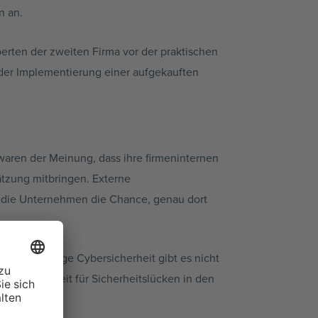
n an.
perten der zweiten Firma vor der praktischen
der Implementierung einer aufgekauften
waren der Meinung, dass ihre firmeninternen
ätzung mitbringen. Externe
n die Unternehmen die Chance, genau dort
dertprozentige Cybersicherheit gibt es nicht
rscheinlichkeit für Sicherheitslücken in den