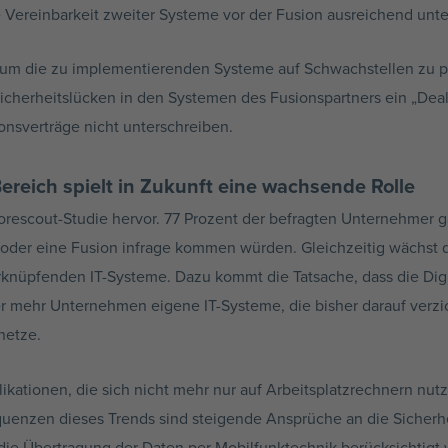
e Vereinbarkeit zweiter Systeme vor der Fusion ausreichend unt
s, um die zu implementierenden Systeme auf Schwachstellen zu pr
Sicherheitslücken in den Systemen des Fusionspartners ein „Deal 
nsverträge nicht unterschreiben.
Bereich spielt in Zukunft eine wachsende Rolle
rescout-Studie hervor. 77 Prozent der befragten Unternehmer ga
oder eine Fusion infrage kommen würden. Gleichzeitig wächst 
rknüpfenden IT-Systeme. Dazu kommt die Tatsache, dass die Digit
mehr Unternehmen eigene IT-Systeme, die bisher darauf verzic
netze.
likationen, die sich nicht mehr nur auf Arbeitsplatzrechnern nut
uenzen dieses Trends sind steigende Ansprüche an die Sicherh
 die Übertragung der Daten per Mobilfunktechnik berücksichtig