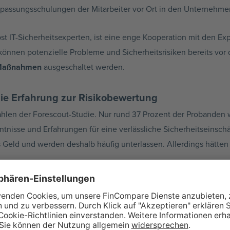
npassungsschulungen der Mitarbeiter vor Ort in den Unternehme
st IT-Sicherheitsexperten, ist eine enge Kooperation mit den Ex
nen potenzielle Probleme und Sicherheitsrisiken bereits vor 
 Maßnahmen
ausgeschaltet werden.
die Erfahrung zur Risikobewertung
ahlen der Forescout-Studie. Nur rund 37 Prozent der Probanden 
tnisse und Erfahrungen für eine verlässliche Sicherheitseinsch
 Geld und werden deshalb häufig unterlassen. Allerdings hätte
tändige Weiterbildung
ihrer internen IT-Experten legen. Eine hun
r die kontinuierliche Weiterbildung trägt dazu bei, dass die Wah
kt.