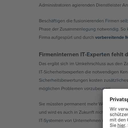
Administratoren agierenden Dienstleister A
Beschäftigen die fusionierenden Firmen selb
Phase der Zusammenlegung notwendig. So kön
Firma aufgespürt und durch
vorbereitende
Firmeninternen IT-Experten fehlt 
Das ergibt sich im Umkehrschluss aus den Z
IT-Sicherheitsexperten die notwendigen Kenn
Sicherheitsbewertungen kosten zusätzliches
möglichen Problemen vorzubeugen.
Sie müssten permanent mehr Wert auf die
s
und wird es auch in Zukunft nicht geben. Abe
IT-Systemen von Unternehmen insgesamt sin