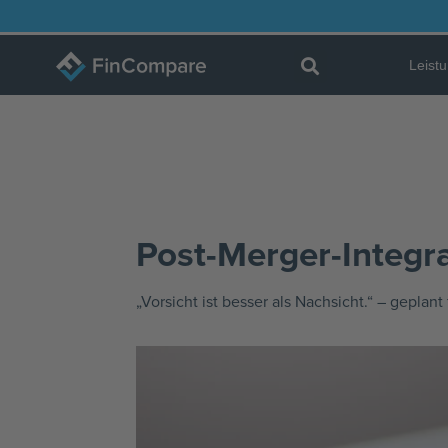
Zum
Inhalt
Leist
springen
Post-Merger-Integra
„Vorsicht ist besser als Nachsicht.“ – geplant