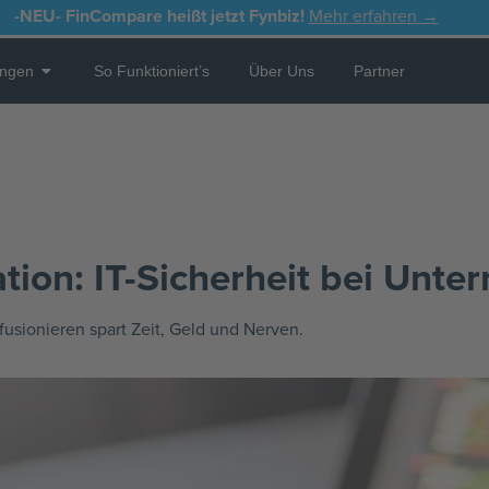
-NEU-
FinCompare heißt jetzt Fynbiz!
Mehr erfahren →
Open Leistungen
ungen
So Funktioniert’s
Über Uns
Partner
tion: IT-Sicherheit bei Unt
 fusionieren spart Zeit, Geld und Nerven.