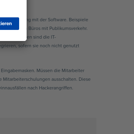
me
h beim Umgang mit der Software. Beispiele
 Rechnern in Büros mit Publikumsverkehr.
ommenen Firmen sind die IT-
rieren, sofern sie noch nicht genutzt
le Eingabemasken. Müssen die Mitarbeiter
he Mitarbeiterschulungen ausschalten. Diese
nnausfällen nach Hackerangriffen.