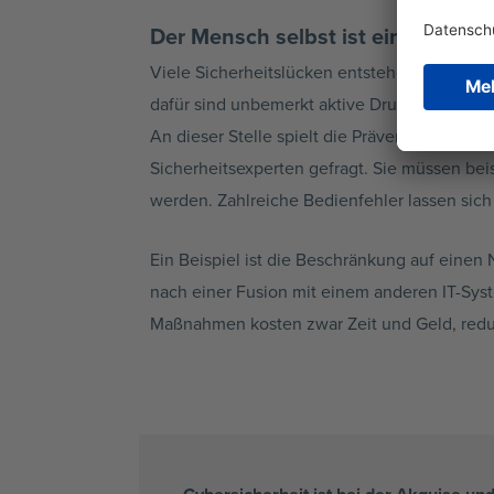
Der Mensch selbst ist ein Risikofa
Viele Sicherheitslücken entstehen durch Be
dafür sind unbemerkt aktive Drucker mit W
An dieser Stelle spielt die Prävention eine
Sicherheitsexperten gefragt. Sie müssen be
werden. Zahlreiche Bedienfehler lassen sich
Ein Beispiel ist die Beschränkung auf einen
nach einer Fusion mit einem anderen IT-Syst
Maßnahmen kosten zwar Zeit und Geld, redu