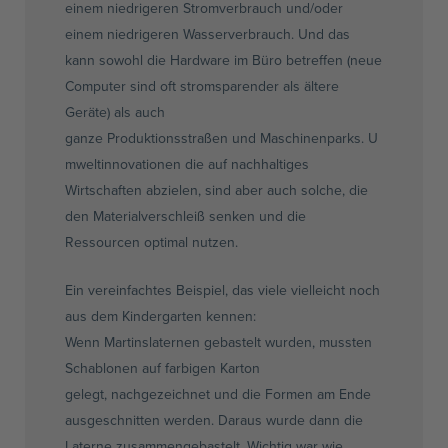
einem niedrigeren Stromverbrauch und/oder
einem niedrigeren Wasserverbrauch. Und das
kann sowohl die Hardware im Büro betreffen (neue
Computer sind oft
stromsparender
als ältere
Geräte) als auch
ganze
Produktionsstraßen
und
Maschinenparks
.
U
mweltinnovationen
die auf nachhaltiges
Wirtschaften abzielen, sind aber auch solche, die
den
Materialverschleiß
senken und die
Ressourcen optimal nutzen.
Ein vereinfachtes Beispiel, das viele vielleicht noch
aus dem Kindergarten kennen:
Wenn
Martinslaternen
gebastelt wurden, mussten
Schablonen auf farbigen Karton
gelegt,
nachgezeichnet
und die Formen am Ende
ausgeschnitten werden. Daraus wurde dann die
Laterne zusammengebastelt. Wichtig war wie