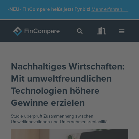
Zum
-NEU-
FinCompare heißt jetzt Fynbiz!
Mehr erfahren →
Inhalt
springen
Nachhaltiges Wirtschaften:
Mit umweltfreundlichen
Technologien höhere
Gewinne erzielen
Studie überprüft Zusammenhang zwischen
Umweltinnovationen und Unternehmensrentabilität.