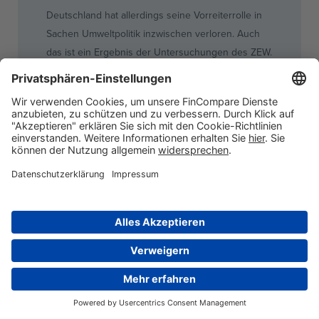
Deutschland hat allerdings seine Vorreiterrolle in
Sachen Umweltpolitik inzwischen verloren. Auch
das ist ein Ergebnis der Untersuchungen des
ZEW
.
Das Zentrum empfiehlt
KMUs
gezielt zu
informieren. Sie sollten die Bedeutung
der
Ressourceneffizienz
im
Produktionsprozess
kennen und ihre
Möglichkeiten nutzne. Denn damit würde nicht nur
die Umwelt geschützt, sondern auch
KMUs
in
Deutschland insbesondere in wirtschaftlicher
Hinsicht unterstützt werden. Das kann den
Wirtschaftsstandort Deutschland insgesamt
stärken. Denn besonders in Deutschland
stellen
KMUs
einen großen Teil der
wirtschaftlichen Stärke dar, Großunternehmen
spielen dagegen eine kleinere Rolle.