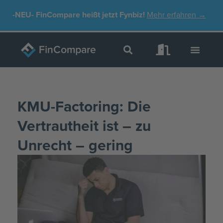
Zum
-NEU-
FinCompare heißt jetzt Fynbiz!
Mehr erfahren →
Inhalt
springen
KMU-Factoring: Die
Vertrautheit ist – zu
Unrecht – gering