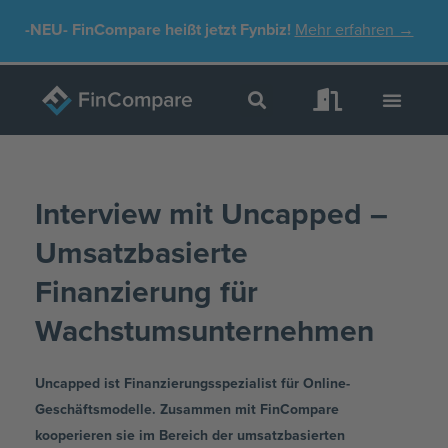
Zum
-NEU-
FinCompare heißt jetzt Fynbiz!
Mehr erfahren →
Inhalt
springen
Interview mit Uncapped –
Umsatzbasierte
Finanzierung für
Wachstumsunternehmen
Uncapped ist Finanzierungsspezialist für Online-
Geschäftsmodelle. Zusammen mit FinCompare
kooperieren sie im Bereich der umsatzbasierten