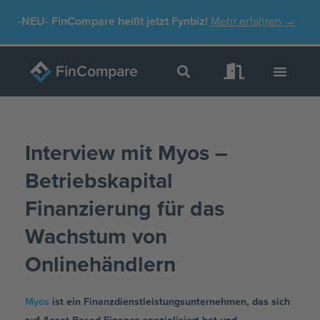
Zum
-NEU-
FinCompare heißt jetzt Fynbiz!
Mehr erfahren →
Inhalt
springen
Interview mit Myos –
Betriebskapital
Finanzierung für das
Wachstum von
Onlinehändlern
Myos
ist ein Finanzdienstleistungsunternehmen, das sich