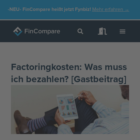
Zum
-NEU-
FinCompare heißt jetzt Fynbiz!
Mehr erfahren →
Inhalt
springen
Factoringkosten: Was muss
ich bezahlen? [Gastbeitrag]