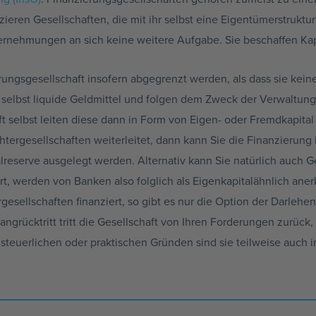
ren Gesellschaften, die mit ihr selbst eine Eigentümerstruktur
ernehmungen an sich keine weitere Aufgabe. Sie beschaffen Kapit
erungsgesellschaft insofern abgegrenzt werden, als dass sie ke
ch selbst liquide Geldmittel und folgen dem Zweck der Verwaltu
ft selbst leiten diese dann in Form von Eigen- oder Fremdkapital
chtergesellschaften weiterleitet, dann kann Sie die Finanzierung
lreserve ausgelegt werden. Alternativ kann Sie natürlich auch 
ert, werden von Banken also folglich als Eigenkapitalähnlich ane
gesellschaften finanziert, so gibt es nur die Option der Darlehe
angrücktritt tritt die Gesellschaft von Ihren Forderungen zurüc
steuerlichen oder praktischen Gründen sind sie teilweise auch 