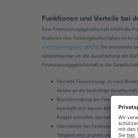
Funktionen und Vorteile bei 
Eine Finanzierungsgesellschaft erfüllt die F
finanziert ihre Tochtergesellschaften im In- 
Kreditwesengesetz (KWG)
. Sie orientieren
beispielsweise um die Ausarbeitung der Darl
Finanzierungsgesellschaft in der Gesellscha
Gezielte Finanzierung: Je nach Bedarf
Gelder an die bedürftige Gesellschaft 
Beschleunigung der Finanzierung: Das 
beschafft sich liquide Mittel für die 
Projekt schneller, das heißt auf Anfra
Übernahme der Finanzierungsfunktion
Tätigkeit wird geplant und innerhal