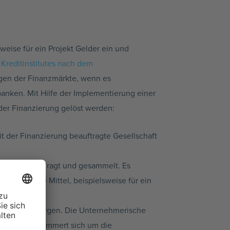
weise für ein Projekt Gelder ein und
s
Kreditinstitutes nach dem
ngen der Finanzmärkte, wenn es
anken. Mit Hilfe der Implementierung einer
der Finanzierung gelöst werden:
it der Finanzierung beauftragte Gesellschaft
f Vorrat angefragt und gesammelt. Es
e können die Mittel, beispielsweise für ein
nanzierung sorgen. Die Unternehmerische
sellschaft kümmert sich um die