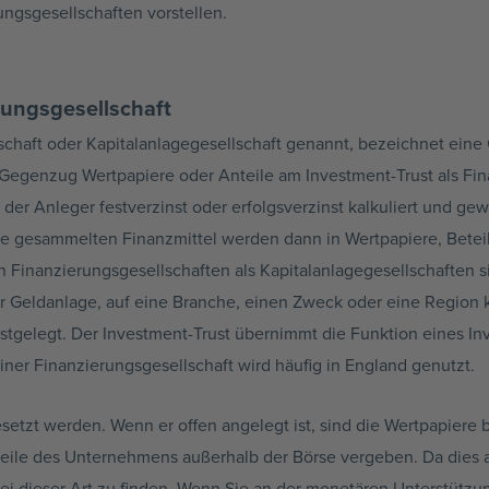
ngsgesellschaften vorstellen.
rungsgesellschaft
schaft oder Kapitalanlagegesellschaft genannt, bezeichnet eine 
 Gegenzug Wertpapiere oder Anteile am Investment-Trust als Fi
 der Anleger festverzinst oder erfolgsverzinst kalkuliert und
Die gesammelten Finanzmittel werden dann in Wertpapiere, Bete
Finanzierungsgesellschaften als Kapitalanlagegesellschaften s
er Geldanlage, auf eine Branche, einen Zweck oder eine Region k
gelegt. Der Investment-Trust übernimmt die Funktion eines Inv
er Finanzierungsgesellschaft wird häufig in England genutzt.
etzt werden. Wenn er offen angelegt ist, sind die Wertpapiere 
ile des Unternehmens außerhalb der Börse vergeben. Da dies au
bei dieser Art zu finden. Wenn Sie an der monetären Unterstützun