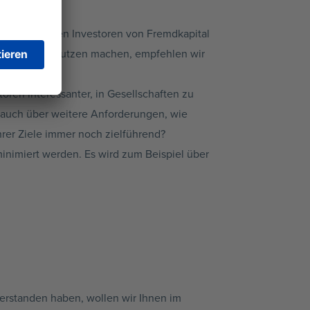
n Union bieten Investoren von Fremdkapital
ich dies zu Nutzen machen, empfehlen wir
ießen.
oren interessanter, in Gesellschaften zu
r auch über weitere Anforderungen, wie
hrer Ziele immer noch zielführend?
inimiert werden. Es wird zum Beispiel über
erstanden haben, wollen wir Ihnen im