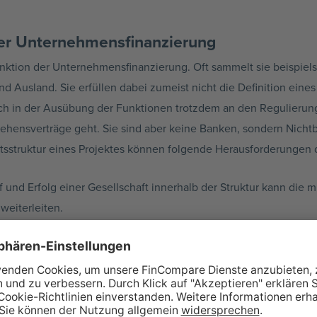
der Unternehmensfinanzierung
unktion der Unternehmensfinanzierung. Oft sammelt sie beispiels
und Ausland. Sie erfüllen dabei zumeist nicht die Definition eine
 sich in der Ausübung der Funktionen trotzdem an den Regulieru
ehensverträge geht. Sie sind aber keine Banken, sondern Nichtb
ftsstruktur eines Projektes können folgende Herausforderungen 
 und Erfolg einer Gesellschaft innerhalb der Struktur kann die m
weiterleiten.
Geld wird in der Finanzierungsgesellschaft oft jährlich oder au
Geschäftstätigkeit der folgenden zwölf Monate ein. Auf diese Weis
ge weitergeleitet werden.
: Einzelne Gesellschaften müssen sich nicht selbst um eine Fi
b der Unternehmensgruppe zusammengelegt. Die Finanzierungsge