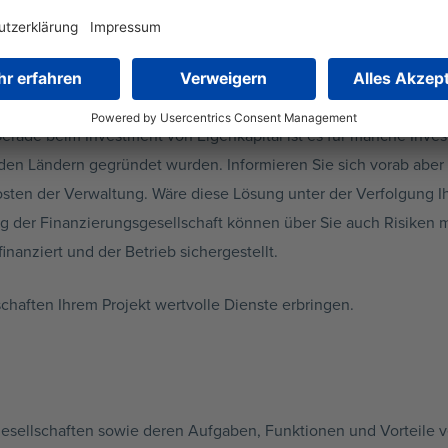
en, wie zum Beispiel Luxemburg auch innerhalb der Europäische
tionen. Es müssen weniger Steuern gezahlt werden. Bevor Sie s
g aufzunehmen, um rechtliche Konsequenzen für sich auszuschl
Gerade beim Investment von Eigenkapital ist es für manche Invest
nden Ländern gegründet wurden. Informieren Sie sich vorab abe
Kosten der Verwaltung. Wäre diese Lösung unter der Verfolgung I
 der Finanzierungsgesellschaft können über Sie auch Risiken m
finanziert und der Betrieb sichergestellt.
haften Ihrem Projekt wertvolle Dienste erbringen.
esellschaften sowie deren Aufgaben, Funktionen und Vorteile v