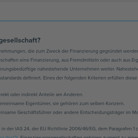
gesellschaft?
nehmungen, die zum Zweck der Finanzierung gegründet werden. 
affen eine Finanzierung, aus Fremdmitteln oder auch aus Eigen
ierungsbedürftige nahestehende Unternehmen weiter. Nahesteh
andards definiert. Eines der folgenden Kriterien erfüllen diese
rekt oder indirekt Anteile am Anderen.
meinsame Eigentümer, sie gehören zum selben Konzern.
nsame Geschäftsführer oder andere Entscheidungsträger im M
 in der IAS 24, der EU Richtlinie 2006/46/EG, dem Paragrafen 1
g (InsO)
. Finanzierungsgesellschaften gehören zumeist zu ei