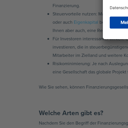
Finanzierung.
Steuervorteile nutzen: Manche Staat
oder auch
Eigenkapital
bessere Kondi
Ihnen aber auch, eine Rechtsberatun
Für Investoren interessanter wirken: 
investieren, die in steuerbegünstige
Mitarbeiter im Zielland und weitere 
Risikominimierung: Je nach Auslegung
eine Gesellschaft das globale Projekt 
Wie Sie sehen, können Finanzierungsgesellsc
Welche Arten gibt es?
Nachdem Sie den Begriff der Finanzierungsg