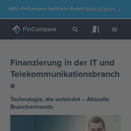
Zum
-NEU-
FinCompare heißt jetzt Fynbiz!
Mehr erfahren →
Inhalt
springen
Finanzierung in der IT und
Telekommunikationsbranch
e
Technologie, die verbindet – Aktuelle
Branchentrends