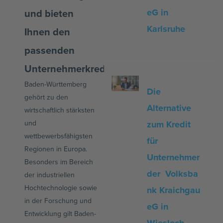
und bieten
eG in
Karlsruhe
Ihnen den
passenden
Unternehmerkredit
Baden-Württemberg
Die
gehört zu den
Alternative
wirtschaftlich stärksten
und
zum Kredit
wettbewerbsfähigsten
für
Regionen in Europa.
Unternehmer
Besonders im Bereich
der Volksba
der industriellen
Hochtechnologie sowie
nk Kraichgau
in der Forschung und
eG in
Entwicklung gilt Baden-