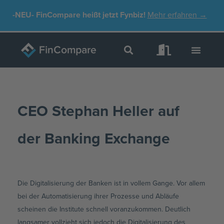
Zum
-NEU-
FinCompare heißt jetzt Fynbiz!
Mehr erfahren →
Inhalt
springen
CEO Stephan Heller auf
der Banking Exchange
Die Digitalisierung der Banken ist in vollem Gange. Vor allem
bei der Automatisierung ihrer Prozesse und Abläufe
scheinen die Institute schnell voranzukommen. Deutlich
langsamer vollzieht sich jedoch die Digitalisierung des