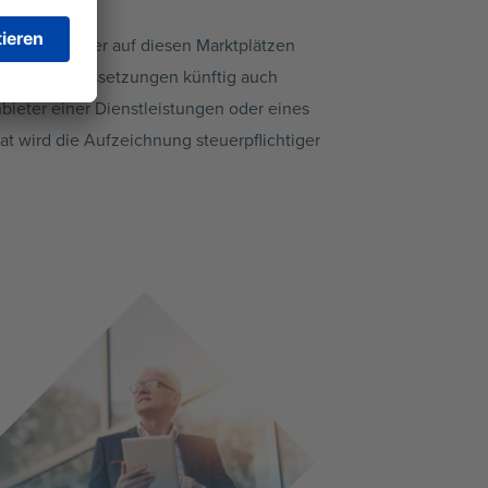
 und Anbieter auf diesen Marktplätzen
immten Voraussetzungen künftig auch
ieter einer Dienstleistungen oder eines
tat wird die Aufzeichnung steuerpflichtiger