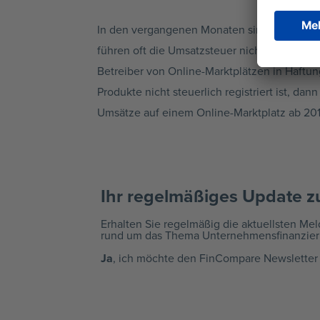
In den vergangenen Monaten sind allerdings
führen oft die Umsatzsteuer nicht oder in 
Betreiber von Online-Marktplätzen in Haftu
Produkte nicht steuerlich registriert ist, da
Umsätze auf einem Online-Marktplatz ab 2019 
Ihr regelmäßiges Update zu
Erhalten Sie regelmäßig die aktuellsten Me
rund um das Thema Unternehmensfinanzier
Ja
, ich möchte den FinCompare Newsletter 