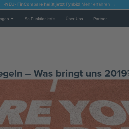
-NEU-
FinCompare heißt jetzt Fynbiz!
Mehr erfahren →
Open Leistungen
ungen
So Funktioniert’s
Über Uns
Partner
egeln – Was bringt uns 2019