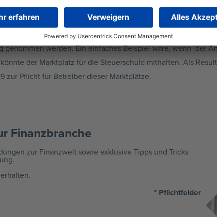
 auch immer mehr Steuerhinterziehungen aufgefallen. Verkäufer
zu geringem Maße ab. Um dies zu verhindern, können unter best
ng genommen werden. Ein einfaches Beispiel wäre, wenn der Anb
nn könnte der Marktplatz für die Steuerschuld mithaften. Als Resul
zur Pflicht für Betreiber dieser Marktplätze.
r Finanzbranche ​
ldungen zur Finanzwelt sowie exklusive Tipps und Tricks
ung.
erhalten.
* Pflichtfelder