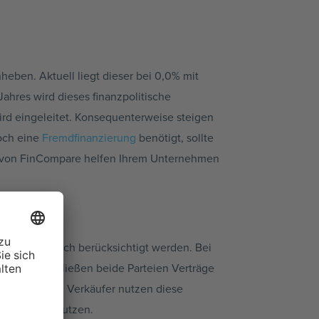
eben. Aktuell liegt dieser bei 0,0% mit
ahres wird dieses finanzpolitische
ird eingeleitet. Konsequenterweise steigen
och eine
Fremdfinanzierung
benötigt, sollte
ter von FinCompare helfen Ihrem Unternehmen
en steuerlich berücksichtigt werden. Bei
tplätzen schließen beide Parteien Verträge
ngen oder auch Verkäufer nutzen diese
 Spielräume nutzen.