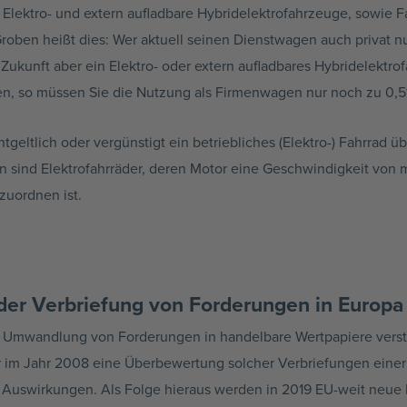
h Elektro- und extern aufladbare Hybridelektrofahrzeuge, sowie 
oben heißt dies: Wer aktuell seinen Dienstwagen auch privat nu
Zukunft aber ein Elektro- oder extern aufladbares Hybridelektrof
asen, so müssen Sie die Nutzung als Firmenwagen nur noch zu 0
tgeltlich oder vergünstigt ein betriebliches (Elektro-) Fahrrad ü
 sind Elektrofahrräder, deren Motor eine Geschwindigkeit von m
zuordnen ist.
der Verbriefung von Forderungen in Europa
 Umwandlung von Forderungen in handelbare Wertpapiere verstan
 im Jahr 2008 eine Überbewertung solcher Verbriefungen einer
 Auswirkungen. Als Folge hieraus werden in 2019 EU-weit neue R