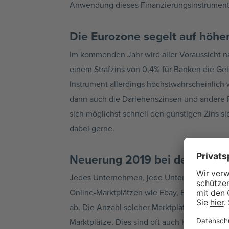
Anwendung dieses Finanzierungsinstrumentes 
Die Eurozone segelt auf höhe
Im kommenden Jahr wird aller Voraussicht na
einem Strafzins von 0,4% für Banken die Ge
Instrument allerdings höchstwahrscheinlich 
dann auch die Darlehenszinsen und andere 
sich möglichst schnell den günstigen Zins 
dabei gerne.
Neuerung 2019 bei der Haftun
Jedes Unternehmen, jede Unternehmung, all
Online-Marktplätzen wie Ebay, Etsy oder Ama
ab. Die Anzahl solcher Marktplätze steigt Ja
Marktplätze. Dies sind oft auch Klein- oder 