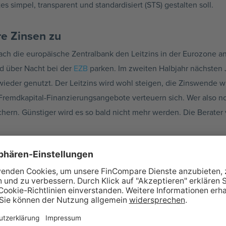
simpel, transparent und standardisiert (STS) gestalten soll.
re Zinsen zu
ch die europäische Zentralbank den Leitzins in der Eurozone anh
ld über Nacht bei der
EZB
parken. Im zweiten Halbjahr nächsten J
wieder genutzt. Der Leitzins wird wohl steigen, die Zinswende w
Fremdkapital-Finanzierungsangebote verteuern sich. Wer also n
sichern. Günstiger wird es so bald nicht mehr werden. Die Bera
g für Online-Marktplätze
e Projekte, die auch eine monetäre Bewegung verursachen, müss
zon treffen Händler auf Nachfrager im Internet. Auf diesen Mark
hr für Jahr rasant an. Noch viel mehr Anbieter von Dienstleistu
Kleinstunternehmer, vielleicht sogar Privatpersonen, welche Ihre