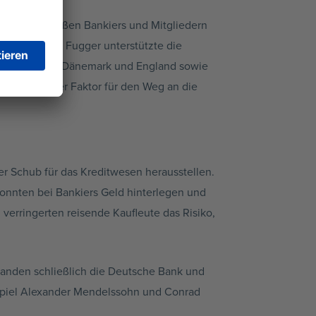
wischen großen Bankiers und Mitgliedern
burg. Jakob Fugger unterstützte die
die Könige von Dänemark und England sowie
s wesentlicher Faktor für den Weg an die
mer Schub für das Kreditwesen herausstellen.
onnten bei Bankiers Geld hinterlegen und
verringerten reisende Kaufleute das Risiko,
standen schließlich die Deutsche Bank und
piel Alexander Mendelssohn und Conrad