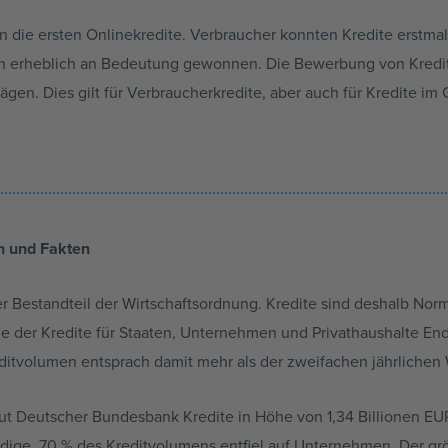
ie ersten Onlinekredite. Verbraucher konnten Kredite erstmals
ren erheblich an Bedeutung gewonnen. Die Bewerbung von Kredi
ägen. Dies gilt für Verbraucherkredite, aber auch für Kredite i
n und Fakten
r Bestandteil der Wirtschaftsordnung. Kredite sind deshalb Norma
e der Kredite für Staaten, Unternehmen und Privathaushalte End
editvolumen entsprach damit mehr als der zweifachen jährlichen
t Deutscher Bundesbank Kredite in Höhe von 1,34 Billionen EUR
ge. 70 % des Kreditvolumens entfiel auf Unternehmen. Der größt