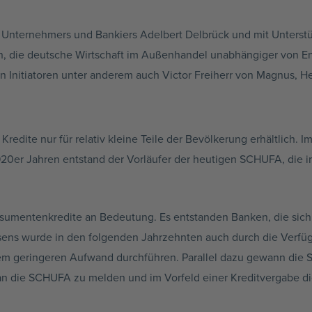
Unternehmers und Bankiers Adelbert Delbrück und mit Unterstü
in, die deutsche Wirtschaft im Außenhandel unabhängiger von
Initiatoren unter anderem auch Victor Freiherr von Magnus, H
edite nur für relativ kleine Teile der Bevölkerung erhältlich. 
1920er Jahren entstand der Vorläufer der heutigen SCHUFA, die 
mentenkredite an Bedeutung. Es entstanden Banken, die sich a
sens wurde in den folgenden Jahrzehnten auch durch die Verfügb
em geringeren Aufwand durchführen. Parallel dazu gewann die
 die SCHUFA zu melden und im Vorfeld einer Kreditvergabe di