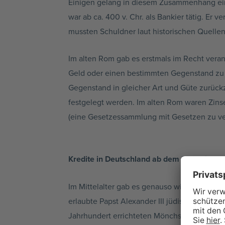
Einigen gelang in diesem Zusammenhang ein e
war ab ca. 400 v. Chr. als Bankier tätig. Er
mussten Schuldner laut historischen Quellen
Im alten Rom gab es erstmals im Recht vera
Geld oder einen bestimmten Gegenstand zu 
Gegenstand in gleicher Art und Güte zurückz
festgelegt werden. Im alten Rom waren Zinse
(eine Gesetzessammlung mit Gesetzen zu ve
Kredite in Deutschland ab dem Spätmittelal
Im Mittelalter gab es genauso wie heute zahl
erlaubte Papst Alexander III jüdischen Banki
Jahrhundert errichteten Mönchsorden ein Kr