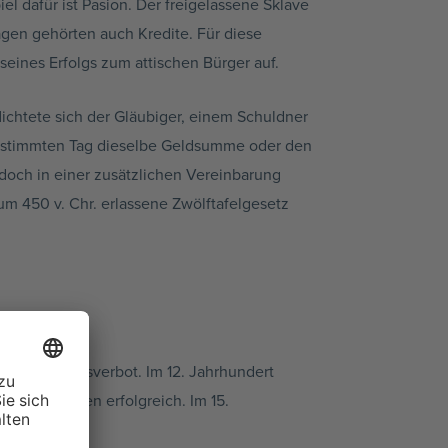
l dafür ist Pasion. Der freigelassene Sklave
lagen gehörten auch Kredite. Für diese
eines Erfolgs zum attischen Bürger auf.
ichtete sich der Gläubiger, einem Schuldner
bestimmten Tag dieselbe Geldsumme oder den
doch in einer zusätzlichen Vereinbarung
m 450 v. Chr. erlassene Zwölftafelgesetz
 noch das Zinsverbot. Im 12. Jahrhundert
ausgesprochen erfolgreich. Im 15.