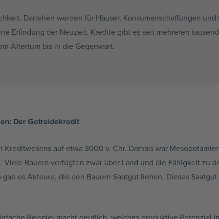
ichkeit. Darlehen werden für Häuser, Konsumanschaffungen und I
ine Erfindung der Neuzeit. Kredite gibt es seit mehreren tausend 
om Altertum bis in die Gegenwart.
en: Der Getreidekredit
sten Kreditwesens auf etwa 3000 v. Chr. Damals war Mesopotamie
n. Viele Bauern verfügten zwar über Land und die Fähigkeit zu 
gab es Akteure, die den Bauern Saatgut liehen. Dieses Saatgut 
einfache Beispiel macht deutlich, welches produktive Potenzial 