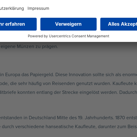
chnet von engen Verbindungen und gegenseitigen Abwägungen z
ng waren dabei die Gebrüder Jakob und Anton Fugger aus Augs
und Ferdinand I. Geld. Auch Adelige anderer Länder, darunter 
Fugger Kredite. Mitte des 16. Jahrhunderts galt Anton Fugger al
t eigene Münzen zu prägen.
 in Europa das Papiergeld. Diese Innovation sollte sich als enor
de, die sehr häufig von Reisenden genutzt wurden. Kaufleute k
ditbriefe konnten entlang der Strecke eingelöst werden. Dadurch 
ntstanden in Deutschland Mitte des 19. Jahrhunderts. 1870 ent
urch verschiedene hanseatische Kaufleute, darunter zum Beis