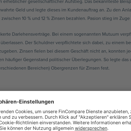
rheblicher gesellschaftlicher Aufstieg. Das bekannteste Beispie
 verwahrte Geld und legte dieses im Kundenauftrag an. Zu den An
 zwischen 10 % und 12 % Zinsen bezahlen. Pasion stieg im Zuge s
nkerte Darlehensverträge. Bei einem sogenannten Mutuum verpfl
überlassen. Der Schuldner verpflichtete sich dabei, zu einem 
ugeben. Zinsen fielen bei diesem Geschäft nicht an, konnten je
n häufiger Gegenstand politischer Überlegungen. So legte das u
rschiedenen Bereichen) Obergrenzen für Zinsen fest.
ter
reiche Konsumkredite. In dieser Zeit galt für Christen allerdings
ers das Zinsgeschäft. Diese erwiesen sich auf diesem Gebiet als 
editwesen mit Geldern der Kirche.