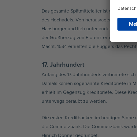
Das gesamte Spätmittelalter ist gekennzei
des Hochadels. Von herausragender Bedeutu
Habsburger und lieh unter anderem Karl V. 
der Großherzog von Florenz erhielten durch 
Macht. 1534 erhielten die Fuggers das Rech
17. Jahrhundert
Anfang des 17. Jahrhunderts verbreitete sich
Damals kamen sogenannte Kreditbriefe in Mo
erhielt im Gegenzug Kreditbriefe. Diese Kre
unterwegs beraubt zu werden.
Die ersten Kreditbanken im heutigen Sinne e
die Commerzbank. Die Commerzbank wurde d
Hinrich Donner gegründet.