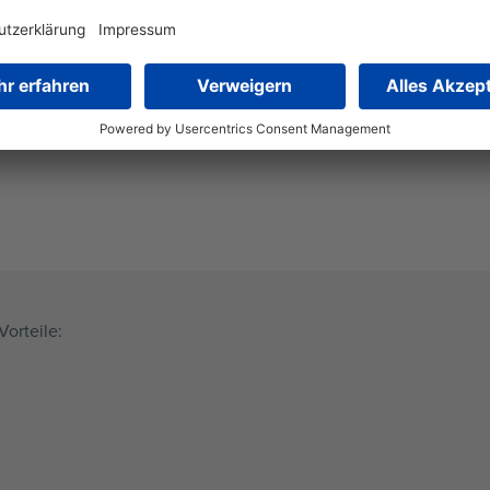
n
gewährt der
Konsortialkredit
den Unternehmen ein Maximum an Fle
ehmen kurzfristig auf neue Chancen reagieren will. Über den
tionen
anpassen. Er übernimmt die Verhandlungen mit dem Synd
n zusätzliches Stück Sicherheit für das Unternehmen. Entscheid
ium getroffen werden. Koordiniert wird dieses Konsortium vom
orteile: