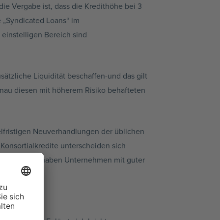
die Vergabe ist, dass die Kredithöhe bei 3
 „
Syndicated
Loans
“ im
einstelligen Bereich sind
sätzliche Liquidität
beschaffen-und
das gilt
nau diesen mit höherem Risiko behafteten
lfristigen
Neuverhandlungen
der üblichen
Konsortialkredite
unterscheiden sich
. Wie üblich, haben Unternehmen mit guter
Krediten