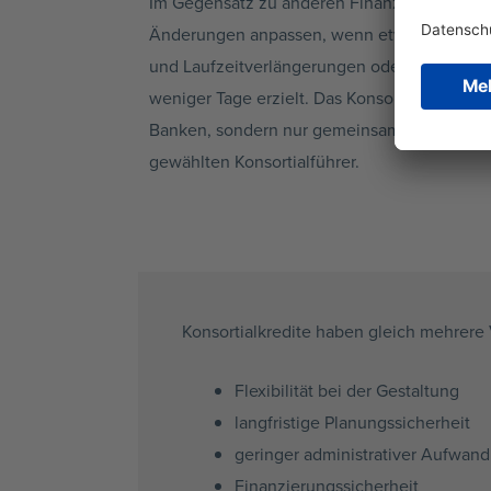
Im Gegensatz zu anderen
Finanzierungsarte
Änderungen anpassen, wenn etwa das Untern
und
Laufzeitverlängerungen
oder
Preiskondi
weniger Tage erzielt. Das Konsortium ist ei
Banken, sondern nur gemeinsam vom Konsort
gewählten
Konsortialführer
.
Konsortialkredite
haben gleich mehrere V
Flexibilität bei der Gestaltung
langfristige Planungssicherheit
geringer administrativer Aufwand
Finanzierungssicherheit