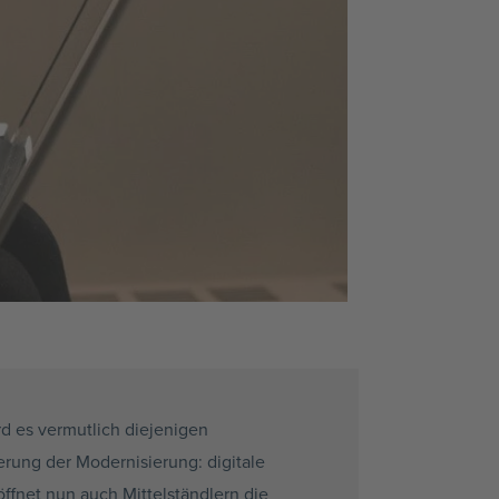
rd es vermutlich diejenigen
erung der Modernisierung: digitale
öffnet nun auch
Mittelständlern
die