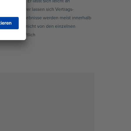
xibilität. Er lässt sich leicht an
Konsortialführer
lassen sich Vertrags-
ikat und Ergebnisse werden meist innerhalb
ungen können nicht von den einzelnen
 gemeinschaftlich