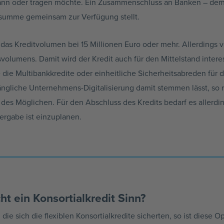
 kann oder tragen möchte. Ein Zusammenschluss an Banken – de
summe gemeinsam zur Verfügung stellt.
das Kreditvolumen bei 15 Millionen Euro oder mehr. Allerdings
svolumens
. Damit wird der Kredit auch für den Mittelstand inter
e die
Multibankkredite
oder einheitliche
Sicherheitsabreden
für 
ängliche
Unternehmens-Digitalisierung
damit stemmen lässt, so
des Möglichen. Für den Abschluss des Kredits bedarf es allerdi
vergabe ist einzuplanen.
ht ein
Konsortialkredit
Sinn?
die sich die flexiblen
Konsortialkredite
sicherten, so ist diese O