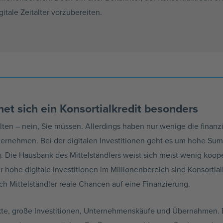
itale Zeitalter vorzubereiten.
net sich ein
Konsortialkredit
besonders
alten – nein, Sie müssen. Allerdings haben nur wenige die finanz
ternehmen. Bei der digitalen Investitionen geht es um hohe Su
g
. Die Hausbank des
Mittelständlers
weist sich meist wenig koope
ür hohe digitale Investitionen im
Millionenbereich
sind
Konsortial
uch
Mittelständler
reale Chancen auf eine Finanzierung.
kte
, große Investitionen,
Unternehmenskäufe
und Übernahmen. E