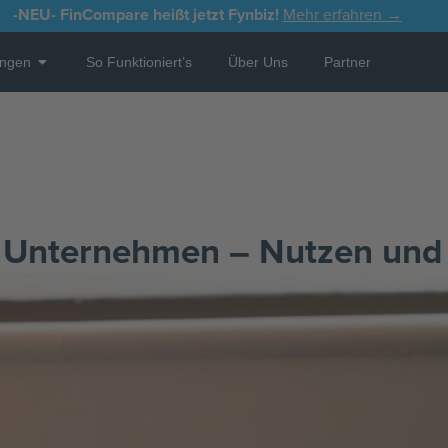
-NEU-
FinCompare heißt jetzt Fynbiz!
Mehr erfahren →
Open Leistungen
ungen
So Funktioniert’s
Über Uns
Partner
ür Unternehmen – Nutzen und 