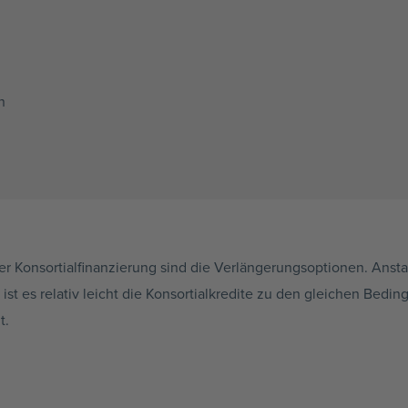
n
der
Konsortialfinanzierung
sind die
Verlängerungsoptionen
. Anst
t es relativ leicht die
Konsortialkredite
zu den gleichen Beding
t.