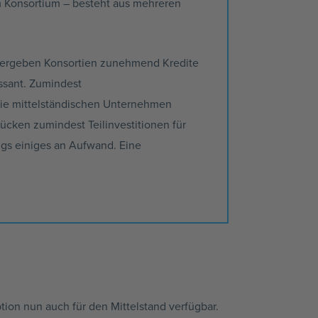
m Konsortium – besteht aus mehreren
 vergeben
Konsortien
zunehmend Kredite
essant. Zumindest
die mittelständischen Unternehmen
 rücken zumindest
Teilinvestitionen
für
ngs einiges an Aufwand. Eine
ption nun auch für den Mittelstand verfügbar.