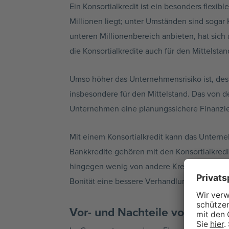
Ein
Konsortialkredit
ist ein besonders flexibl
Millionen liegt; unter Umständen sind sogar
unteren
Millionenbereich
anbieten, hat sich
die
Konsortialkredite
auch für den Mittelstan
Umso höher das
Unternehmensrisiko
ist, de
insbesondere für den Mittelstand. Das von 
Unternehmen eine
planungssichere
Finanzi
Mit einem
Konsortialkredit
kann das Unternehm
Bankkredite gehören mit den
Konsortialkred
hingegen wenig von andere Kreditarten. Auc
Bonität eine bessere
Verhandlungsbasis
in B
Vor- und Nachteile von
Konsor