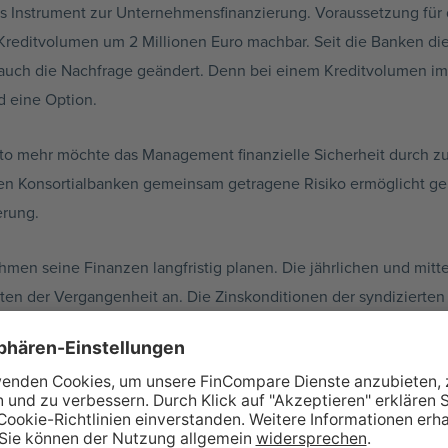
es Instrument zur
Unternehmensfinanzierung
. Voraussetzung für 
 Kreditvolumen um 2 Millionen Euro machbar. Seit die Banken die
 auch die Nachfrage geändert. Denn bei einem Kreditvolumen im 
d eine Option.
sto mehr möchte das Management finanzielle Sicherheit durch zu
den
Konsortialbanken
gemeinsam getragene Risiko ermöglicht ge
erung.
en seine Finanzen langfristig planen. Die jährlichen und mitte
iten
der Vergangenheit an. Die Zinskonditionen der
syndizierten
h hier spielen Risiko und Kredithöhe eine entscheidende Rolle
ezug auf die Kreditkonditionen.
tialkrediten
im Vergleich zu gewöhnlichen 