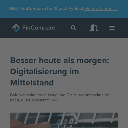
Zum
-NEU-
FinCompare heißt jetzt Fynbiz!
Mehr erfahren →
Inhalt
springen
Besser heute als morgen:
Digitalisierung im
Mittelstand
Geld war selten so günstig und Digitalisierung selten so
nötig. Aufbruchsstimmung!