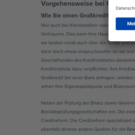
Vorgehensweise bei Großkred
Wie Sie einen Großkredit beantra
Wie auch bei Kleinkrediten oder Krediten mi
Vertrauens. Dies kann Ihre Hausbank oder au
am besten vorab auch über die Größe und Ei
dann doch etwas anspruchsvoller als bei kl
Geschäftsrisiko des Kreditinstitutes darstel
Kreditinstitute dazu verpflichtet, Ihre Kre
Großkredit bei einer Bank anfragen, werden 
sehen Ihre Eigenkapitalquote und Bilanzsum
Neben der Prüfung der Bilanz sowie Gewinn- 
Bonitätsprüfungsgesellschaften ein. Die zwe
Creditreform. Die Creditreform spezialisier
ebenfalls diverse andere Quellen für die 