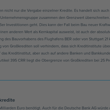
llen nicht nur die Vergabe einzelner Kredite. Es handelt sich a
r Unternehmensgruppe zusammen den Grenzwert überschreiten.
ßer Investitionen geht. Dies kann der Fall beim Bau neuer Kraft
einen anderen Wert als Kernkapital ausweist, ist auch der absolu
rung des Bauvorhabens des Flughafens BER oder von Stuttgart 21 k
 von Großkrediten soll verhindern, dass sich Kreditinstitute ü
uf das Kreditinstitut, aber auch auf andere Banken und Bankkun
ikel 395 CRR liegt die Obergrenze von Großkrediten bei 25 Pro
kredite
 Milliarden Euro benötigt. Auch für die Deutsche Bank AG würde 