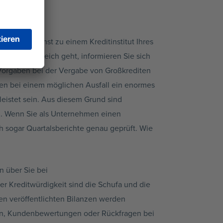
darf zunächst zu einem Kreditinstitut Ihres
Millionenbereich geht, informieren Sie sich
 Vorgaben bei der Vergabe von Großkrediten
nen bei einem möglichen Ausfall ein enormes
leistet sein. Aus diesem Grund sind
fen. Wenn Sie als Unternehmen einen
h sogar Quartalsberichte genau geprüft. Wie
n über Sie bei
er Kreditwürdigkeit sind die Schufa und die
den veröffentlichten Bilanzen werden
ten, Kundenbewertungen oder Rückfragen bei