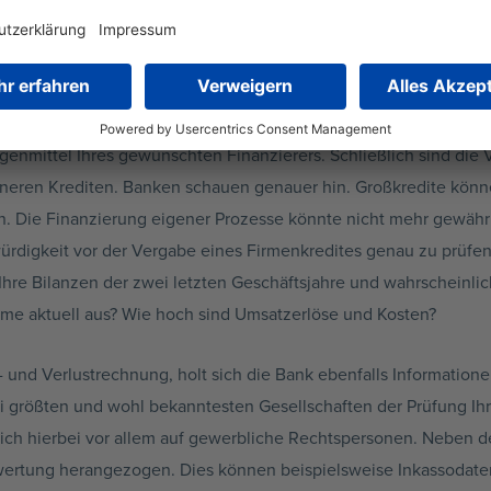
iten
gen
ttlerer Höhe gehen Sie bei Großkrediten mit dem Finanzierungsbe
ch eine andere Bank sein. Wenn Ihr Finanzierungsbedarf in den 
genmittel Ihres gewünschten Finanzierers. Schließlich sind die
eineren Krediten. Banken schauen genauer hin. Großkredite kön
len. Die Finanzierung eigener Prozesse könnte nicht mehr gewähr
ditwürdigkeit vor der Vergabe eines Firmenkredites genau zu prü
Ihre Bilanzen der zwei letzten Geschäftsjahre und wahrscheinlic
me aktuell aus? Wie hoch sind Umsatzerlöse und Kosten?
und Verlustrechnung, holt sich die Bank ebenfalls Informatione
i größten und wohl bekanntesten Gesellschaften der Prüfung Ihr
t sich hierbei vor allem auf gewerbliche Rechtspersonen. Neben 
Bewertung herangezogen. Dies können beispielsweise Inkassoda