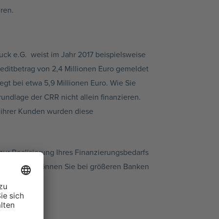
ren.
bruck e.G. weist im Jahr 2017 beispielsweise
reditbetrag von 2,4 Millionen Euro gemeldet
gt bei etwa 5,9 Millionen Euro. Wie Sie
ndlage der CRR nicht allein finanzieren.
 ihrer Kunden wurden diese
ur Realisierung Ihres Finanzierungsbedarfs
nicht hilft, können Sie bei größeren Banken
kgreifen.