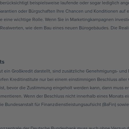
berücksichtigt beispielsweise laufende oder sogar lediglich angef
arantien oder Bürgschaften Ihre Chancen und Konditionen auf ein
e eine wichtige Rolle. Wenn Sie in Marketingkampagnen invest
on Realwerten, wie dem Bau eines neuen Bürogebäudes. Die Reali
ts
tut ein Großkredit darstellt, sind zusätzliche Genehmigungs- und
en Kreditinstitute nur bei einem einstimmigen Beschluss aller 
ist, bevor die Zustimmung eingeholt werden kann, dann muss e
umentieren. Wenn der Beschluss nicht innerhalb eines Monats 
e Bundesanstalt für Finanzdienstleistungsaufsicht (BaFin) sowi
enzzentrale der Deutsche Bundesbank muss auch ohne Verzug d