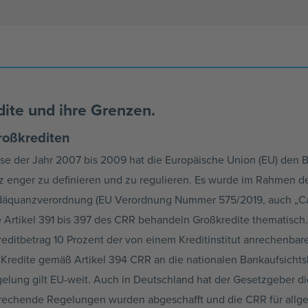
dite und ihre Grenzen.
Großkrediten
rise der Jahr 2007 bis 2009 hat die Europäische Union (EU) den B
 enger zu definieren und zu regulieren. Es wurde im Rahmen der 
äquanzverordnung (EU Verordnung Nummer 575/2019, auch „Cap
 Artikel 391 bis 397 des CRR behandeln Großkredite thematisch. 
ditbetrag 10 Prozent der von einem Kreditinstitut anrechenbaren
 Kredite gemäß Artikel 394 CRR an die nationalen Bankaufsicht
lung gilt EU-weit. Auch in Deutschland hat der Gesetzgeber di
echende Regelungen wurden abgeschafft und die CRR für allgeme