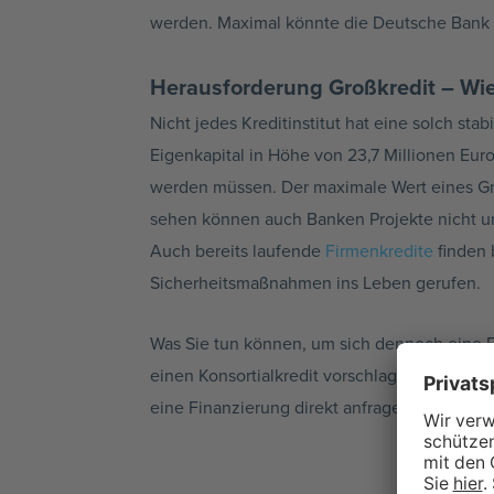
werden. Maximal könnte die Deutsche Bank AG
Herausforderung Großkredit – Wie
Nicht jedes Kreditinstitut hat eine solch sta
Eigenkapital in Höhe von 23,7 Millionen Eur
werden müssen. Der maximale Wert eines Groß
sehen können auch Banken Projekte nicht unb
Auch bereits laufende
Firmenkredite
finden 
Sicherheitsmaßnahmen ins Leben gerufen.
Was Sie tun können, um sich dennoch eine F
einen Konsortialkredit vorschlagen. Dies is
eine Finanzierung direkt anfragen oder mög