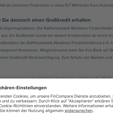
 als einzelner Finanzierer in etwa 13,7 Milliarden Euro finanzie
 Sie dennoch einen Großkredit erhalten
bile Eigenkapitalbasis. Die Raiffeisenbank Westkreis Fürstenfeld
o aus. Ein Großkredit würde bei diesem Kreditinstitut ab einem K
kredites der Raiffeisenbank Westkreis Fürstenfeldbruck e.G. lie
egrenzt finanzieren. Möglicherweise kann Sie Ihre Bank auf Gru
beim Großkredit Berücksichtigung. Zum Schutz von Banken und
inanzierung zu sichern? Unter Umständen wird Ihnen Ihre Bank z
t eine Kooperation mit anderen Geschäftsbanken. Wenn auch dies 
licherweise auf andere Instrumente der Fremdfinanzierung zurüc