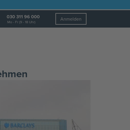
030 311 96 000
Anmelden
Mo - Fr (9 - 18 Uhr)
nehmen