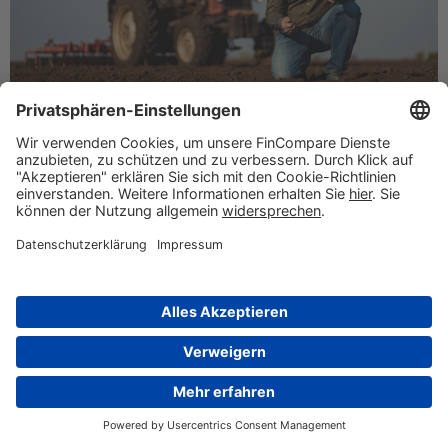
Sale-and-Lease-Back – Liquidität aus dem
Anlagevermögen
April 2, 2025
Was ist Sale-and-lease-Back und welche Unterschiede gibt
es bei den konkreten Anwendungsfällen? Jetzt mehr
erfahren.
Mehr erfahren
UNTERNEHMEN
Über Uns