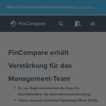
Zum
-NEU-
FinCompare heißt jetzt Fynbiz!
Mehr erfahren →
Inhalt
springen
FinCompare erhält
Verstärkung für das
Management-Team
Dr. Luv Singh verantwortet als neuer Co-
Geschäftsführer die Unternehmensentwicklung
Tobias Janiesch wird Chief Operating Officer (COO)