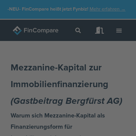
Zum
-NEU-
FinCompare heißt jetzt Fynbiz!
Mehr erfahren →
Inhalt
springen
Mezzanine-Kapital zur
Immobilienfinanzierung
(Gastbeitrag Bergfürst AG)
Warum sich Mezzanine-Kapital als
Finanzierungsform für