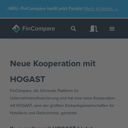
Zum
-NEU-
FinCompare heißt jetzt Fynbiz!
Mehr erfahren →
Inhalt
springen
Neue Kooperation mit
HOGAST
FinCompare, die führende Plattform für
Unternehmensfinanzierung und hat eine neue Kooperation
mit HOGAST, eine der größten Einkaufsgemeinschaften für
Hotellerie und Gastronomie, gestartet.