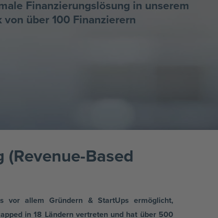
imale Finanzierungslösung in unserem
 von über 100 Finanzierern
ng (Revenue-Based
s vor allem Gründern & StartUps ermöglicht,
capped in 18 Ländern vertreten und hat über 500