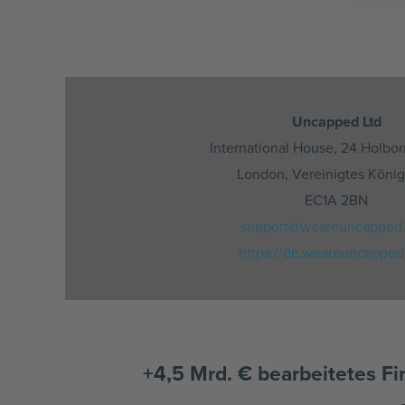
Uncapped Ltd
International House, 24 Holbor
London, Vereinigtes König
EC1A 2BN
support@weareuncapped
https://de.weareuncappe
+4,5 Mrd. € bearbeitetes Fi