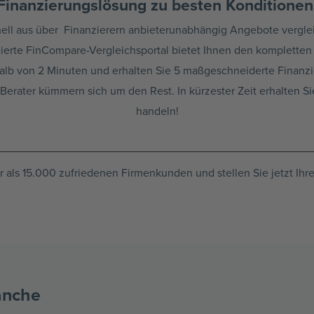
Finanzierungslösung zu besten Konditionen
ll aus über Finanzierern anbieterunabhängig Angebote vergleic
izierte FinCompare-Vergleichsportal bietet Ihnen den komplette
erhalb von 2 Minuten und erhalten Sie 5 maßgeschneiderte Finan
ater kümmern sich um den Rest. In kürzester Zeit erhalten Sie
handeln!
als 15.000 zufriedenen Firmenkunden und stellen Sie jetzt Ihr
nche ​