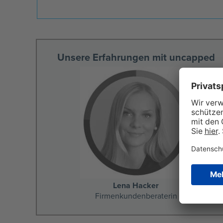
Unsere Erfahrungen mit uncapped
Lena Hacker
Firmenkundenberaterin