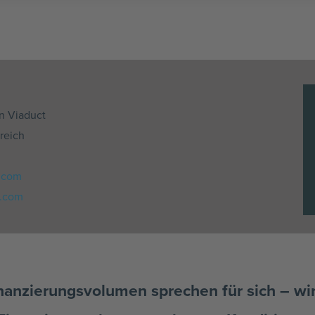
n Viaduct
reich
.com
d.com
nanzierungsvolumen sprechen für sich – wir