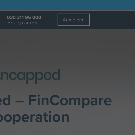
030 311 96 000
Anmelden
Mo - Fr (9 - 18 Uhr)
d – FinCompare
ooperation