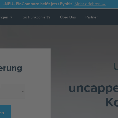
-NEU-
FinCompare heißt jetzt Fynbiz!
Mehr erfahren →
Open Leistungen
ungen
So Funktioniert’s
Über Uns
Partner
ierung
uncappe
K
en