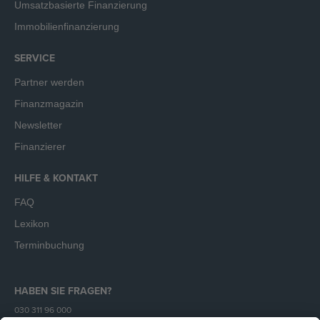
Umsatzbasierte Finanzierung
Immobilienfinanzierung
SERVICE
Partner werden
Finanzmagazin
Newsletter
Finanzierer
HILFE & KONTAKT
FAQ
Lexikon
Terminbuchung
HABEN SIE FRAGEN?
030 311 96 000