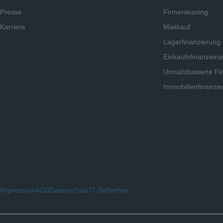
Presse
Firmenleasing
Karriere
Mietkauf
Lagerfinanzierung
Einkaufsfinanzieru
Umsatzbasierte Fi
Immobilienfinanzie
Impressum
AGB
Datenschutz
IT-Sicherheit