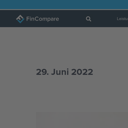
Zum
Inhalt
Leist
springen
29. Juni 2022
Bonität
verbessern