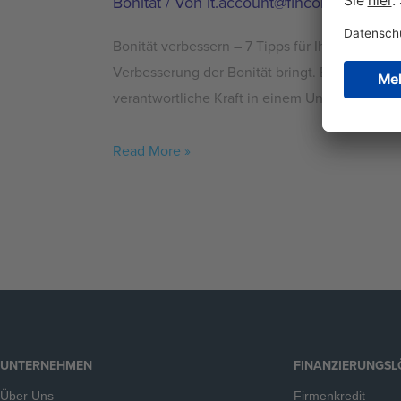
Bonität
/ Von
it.account@fincompare.com
Bonität verbessern – 7 Tipps für Ihr Unterneh
Verbesserung der Bonität bringt. Bei Privatleu
verantwortliche Kraft in einem Unternehmen 
Read More »
UNTERNEHMEN
FINANZIERUNGS
Über Uns
Firmenkredit