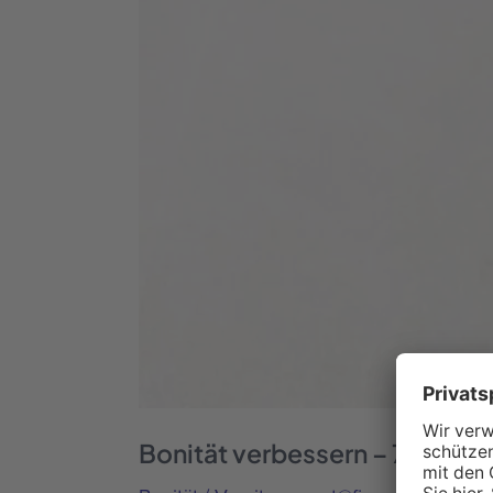
–
7
Tipps
für
Unternehmer
Bonität verbessern – 7 Tipps 