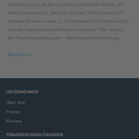
offizielle Launch der Marke aifinyo samt neuem Slogan „Wir
lieben Unternehmer“. Denn die Gründer Stefan Kempf und
Matthias Bommer wollen „[…] erfolgreiche Unternehmer durch
schnelle Liquidität noch erfolgreicher machen.“ Der Umfang
der Finanzierungslösungen – Rechnungsforfinanzierung,
Read More »
UNTERNEHMEN
Über Uns
Presse
Karriere
FINANZIERUNGSLÖSUNGEN