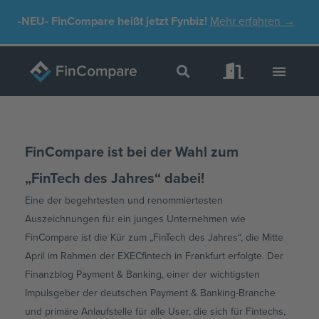
Zum
-NEU-
FinCompare heißt jetzt Fynbiz!
Mehr erfahren →
Inhalt
springen
FinCompare ist bei der Wahl zum
„FinTech des Jahres“ dabei!
Eine der begehrtesten und renommiertesten
Auszeichnungen für ein junges Unternehmen wie
FinCompare ist die Kür zum „FinTech des Jahres“, die Mitte
April im Rahmen der EXECfintech in Frankfurt erfolgte. Der
Finanzblog Payment & Banking, einer der wichtigsten
Impulsgeber der deutschen Payment & Banking-Branche
und primäre Anlaufstelle für alle User, die sich für Fintechs,