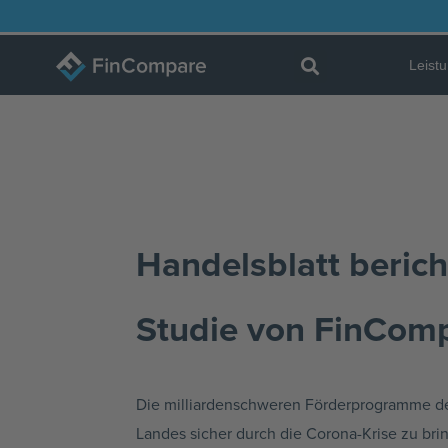
Zum
Inhalt
Leist
springen
Handelsblatt bericht
Studie von FinCom
Die milliardenschweren Förderprogramme der 
Landes sicher durch die Corona-Krise zu br