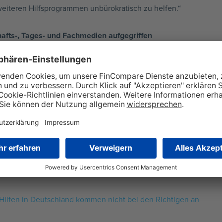
weiteren Hilfsprogrammen unbürokratisch zu helfen.“
afts-, Tages- und Fachmedien aufgegriffen
dfunk berichtete auch die renommierte Börsen-Zeitung, eine de
 Zusätzlich wurde die Studie in vielen Tageszeitungen deutsch
Fachportalen, die berichtet haben:
telstand
vorsichtiger, viele Unternehmer von Schnellkrediten ausgeschl
m Mittelstand an
Hilfen in Deutschland kommen nicht bei den Richtigen an