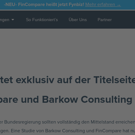
-NEU-
FinCompare heißt jetzt Fynbiz!
Mehr erfahren →
Open Leistungen
ungen
So Funktioniert’s
Über Uns
Partner
et exklusiv auf der Titelseit
pare und Barkow Consulting
Bundesregierung sollten vollständig den Mittelstand erreichen,
ingen. Eine Studie von Barkow Consulting und FinCompare hat 