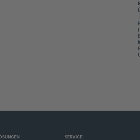
J
F
f
LÖSUNGEN
SERVICE