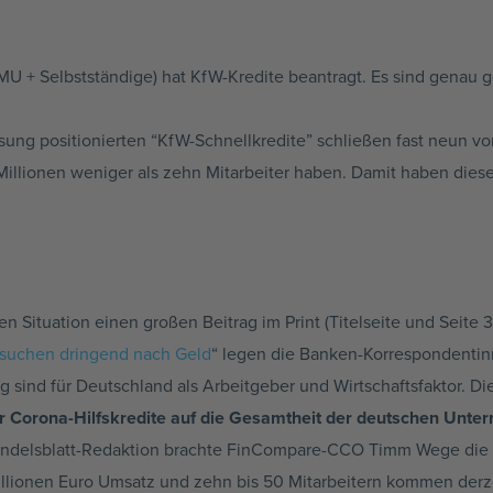
U + Selbstständige) hat KfW-Kredite beantragt. Es sind genau g
sung positionierten “KfW-Schnellkredite” schließen fast neun v
Millionen weniger als zehn Mitarbeiter haben. Damit haben die
n Situation einen großen Beitrag im Print (Titelseite und Seite
 suchen dringend nach Geld
“ legen die Banken-Korrespondentin
 sind für Deutschland als Arbeitgeber und Wirtschaftsfaktor. Di
er Corona-Hilfskredite auf die Gesamtheit der deutschen Unt
andelsblatt-Redaktion brachte FinCompare-CCO Timm Wege die S
illionen Euro Umsatz und zehn bis 50 Mitarbeitern kommen derzei