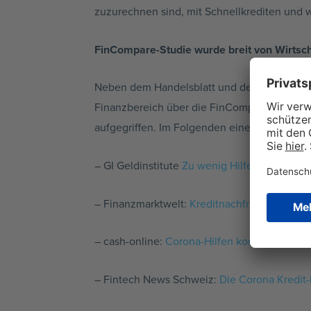
zuzurechnen sind, mit Schnellkrediten und 
FinCompare-Studie wurde breit von Wirtsch
Neben dem Handelsblatt und dem Deutschlan
Finanzbereich über die FinCompare-Studie.
aufgegriffen. Im Folgenden eine Auswahl an 
– GI Geldinstitute
Zu wenig Hilfe für den Mit
– Finanzmarktwelt:
Kreditnachfrage: Banken 
– cash-online:
Corona-Hilfen kommen nicht i
– Fintech News Schweiz:
Die Corona Kredit-