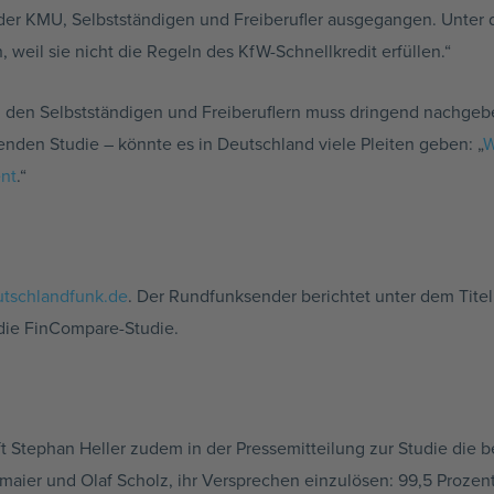
er KMU, Selbstständigen und Freiberufler ausgegangen. Unter di
, weil sie nicht die Regeln des KfW-Schnellkredit erfüllen.“
 den Selbstständigen und Freiberuflern muss dringend nachgeb
egenden Studie – könnte es in Deutschland viele Pleiten geben: „
W
nt
.“
utschlandfunk.de
. Der Rundfunksender berichtet unter dem Tite
die FinCompare-Studie.
 Stephan Heller zudem in der Pressemitteilung zur Studie die be
tmaier und Olaf Scholz, ihr Versprechen einzulösen: 99,5 Prozen