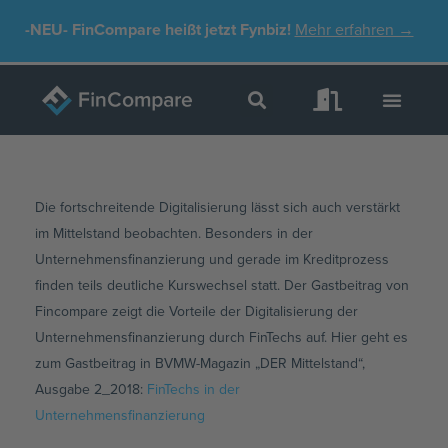
Zum
-NEU-
FinCompare heißt jetzt Fynbiz!
Mehr erfahren →
Inhalt
springen
Die fortschreitende Digitalisierung lässt sich auch verstärkt
im Mittelstand beobachten. Besonders in der
Unternehmensfinanzierung und gerade im Kreditprozess
finden teils deutliche Kurswechsel statt. Der Gastbeitrag von
Fincompare zeigt die Vorteile der Digitalisierung der
Unternehmensfinanzierung durch FinTechs auf. Hier geht es
zum Gastbeitrag in BVMW-Magazin „DER Mittelstand“,
Ausgabe 2_2018:
FinTechs in der
Unternehmensfinanzierung