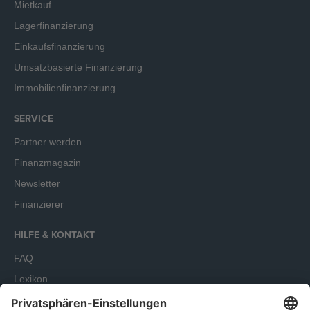
Mietkauf
Lagerfinanzierung
Einkaufsfinanzierung
Umsatzbasierte Finanzierung
Immobilienfinanzierung
SERVICE
Partner werden
Finanzmagazin
Newsletter
Finanzierer
HILFE & KONTAKT
FAQ
Lexikon
Terminbuchung