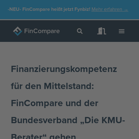
Zum
-NEU-
FinCompare heißt jetzt Fynbiz!
Mehr erfahren →
Inhalt
springen
Finanzierungskompetenz
für den Mittelstand:
FinCompare und der
Bundesverband „Die KMU-
Berater“ gehen