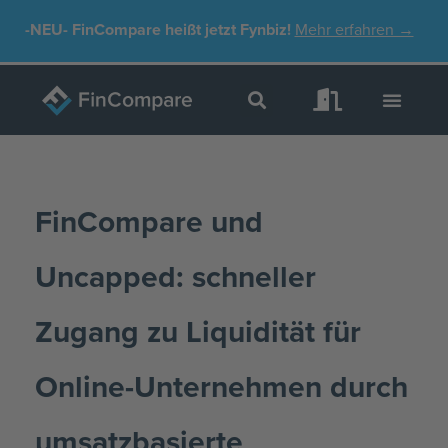
Zum
-NEU-
FinCompare heißt jetzt Fynbiz!
Mehr erfahren →
Inhalt
springen
FinCompare und
Uncapped: schneller
Zugang zu Liquidität für
Online-Unternehmen durch
umsatzbasierte