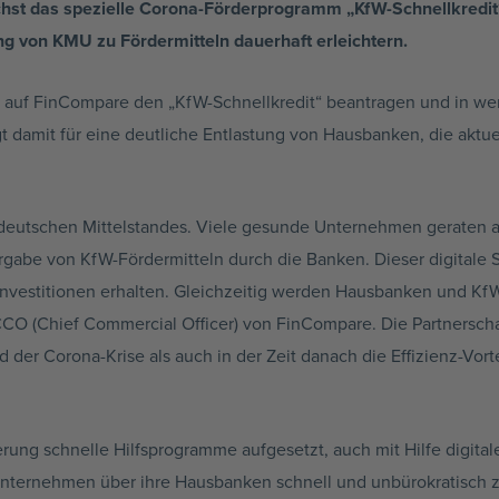
hst das spezielle Corona-Förderprogramm „KfW-Schnellkredit“
g von KMU zu Fördermitteln dauerhaft erleichtern.
t auf FinCompare den „KfW-Schnellkredit“ beantragen und in we
gt damit für eine deutliche Entlastung von Hausbanken, die akt
 deutschen Mittelstandes. Viele gesunde Unternehmen geraten aktu
rgabe von KfW-Fördermitteln durch die Banken. Dieser digitale Se
 Investitionen erhalten. Gleichzeitig werden Hausbanken und Kf
CCO (Chief Commercial Officer) von FinCompare. Die Partnersc
 der Corona-Krise als auch in der Zeit danach die Effizienz-Vorte
ung schnelle Hilfsprogramme aufgesetzt, auch mit Hilfe digita
ternehmen über ihre Hausbanken schnell und unbürokratisch zu