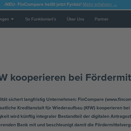
-NEU-
FinCompare heißt jetzt Fynbiz!
Mehr erfahren →
Open Leistungen
ungen
So Funktioniert’s
Über Uns
Partner
 kooperieren bei Fördermi
dität sichert langfristig Unternehmen: FinCompare (www.fincomp
aatliche Kreditanstalt für Wiederaufbau (KfW) kooperieren bei
eit wird künftig integraler Bestandteil der digitalen Antrags
zierenden Bank mit und beschleunigt damit die Fördermittelver