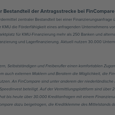
er Bestandteil der Antragsstrecke bei FinCompare
ermittel zentraler Bestandteil bei einer Finanzierungsanfrage
r KMU die Förderfähigkeit eines anfragenden Unternehmens vorp
Marktplatz für KMU-Finanzierung mehr als 250 Banken und altern
finanzierung und Lagerfinanzierung. Aktuell nutzen 30.000 Unte
lern, Selbstständigen und Freiberufler einen komfortablen Zuga
dem auch externen Maklern und Beratern die Möglichkeit, die Fi
utzen. An FinCompare sind unter anderem der niederländische 
eedinvest beteiligt. Auf der Vermittlungsplattform sind über 
at bis heute über 30.000 Kreditanfragen mit einem Finanzierun
ompare dazu beigetragen, die Kreditklemme des Mittelstands du