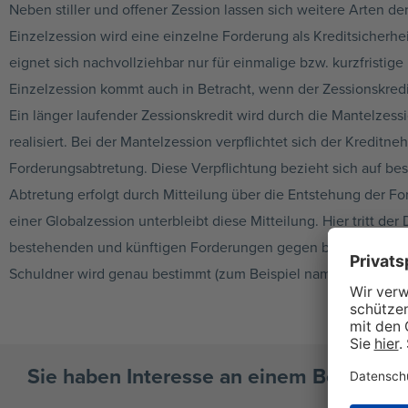
Neben stiller und offener Zession lassen sich weitere Arten de
Einzelzession wird eine einzelne Forderung als Kreditsicherhe
eignet sich nachvollziehbar nur für einmalige bzw. kurzfristige
Einzelzession kommt auch in Betracht, wenn der Zessionskredit
Ein länger laufender Zessionskredit wird durch die Mantelzess
realisiert. Bei der Mantelzession verpflichtet sich der Kreditn
Forderungsabtretung. Diese Verpflichtung bezieht sich auf b
Abtretung erfolgt durch Mitteilung über die Entstehung der Fo
einer Globalzession unterbleibt diese Mitteilung. Hier tritt de
bestehenden und künftigen Forderungen gegen bestimmte Schu
Schuldner wird genau bestimmt (zum Beispiel namentlich).
Sie haben Interesse an einem Betriebsmi