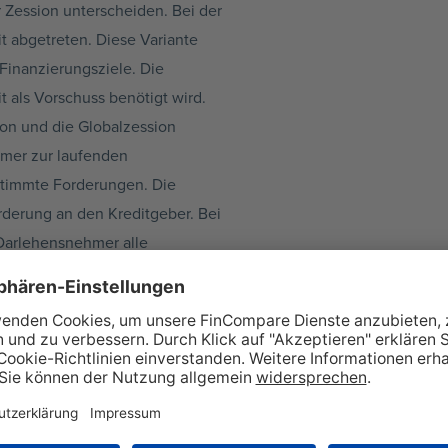
r Zession unterscheiden. Bei der
it abgetreten. Diese Variante
 Finanzierungsziele. Die
 als Vorschuss benötigt wird.
ion und die Globalzession
ehmer zur laufenden
estimmte Forderungen. Die
rderung an den Kreditgeber. Bei
r Darlehensnehmer alle
ldner ab. Der Kreis dieser
ttelkredit?