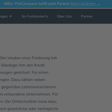
-NEU-
FinCompare heißt jetzt Fynbiz!
Mehr erfahren →
Open Leistungen
ungen
So Funktioniert’s
Über Uns
Partner
Der Inhaber einer Forderung tritt
 Gläubiger ihm den Kredit
erungen gesichert. Für einen
erungen. Dazu zählen neben
e gegenüber Lebensversicherern
ers verbundene Unternehmen. Für
ten. Der Drittschuldner muss dazu
och gesetzliche oder vertragliche