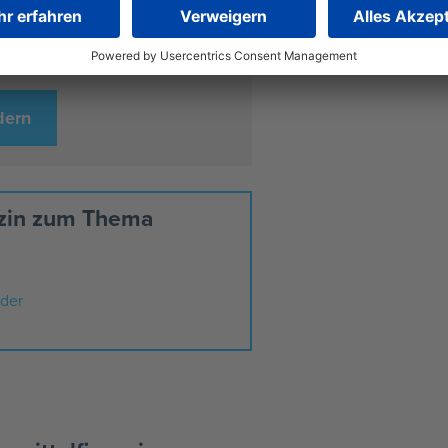
er
030 311 96
 eine Finanzierungs-Anfrage.
dern
azin zum Thema
nder