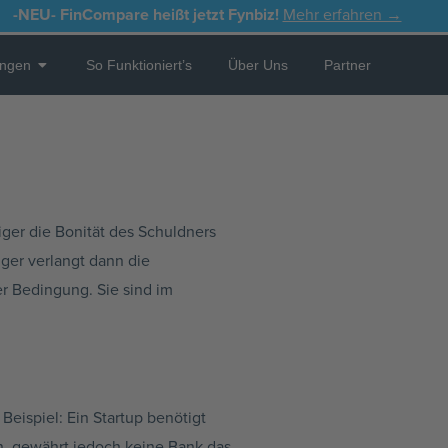
-NEU-
FinCompare heißt jetzt Fynbiz!
Mehr erfahren →
Open Leistungen
ungen
So Funktioniert’s
Über Uns
Partner
ger die Bonität des Schuldners
ger verlangt dann die
ser Bedingung. Sie sind im
 Beispiel: Ein Startup benötigt
n, gewährt jedoch keine Bank das