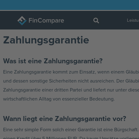
Zum
Inhalt
Leist
springen
Zahlungsgarantie
Was ist eine Zahlungsgarantie?
Eine Zahlungsgarantie kommt zum Einsatz, wenn einem Gläubi
und dessen sonstige Sicherheiten nicht ausreichen. Der Gläubi
Zahlungsgarantie einer dritten Partei und liefert nur unter die
wirtschaftlichen Alltag von essenzieller Bedeutung.
Wann liegt eine Zahlungsgarantie vor?
Eine sehr simple Form solch einer Garantie ist eine Bürgschaft.
einen Kredit über 5 Millionen EUR. Da kaum Umsätze vorliege