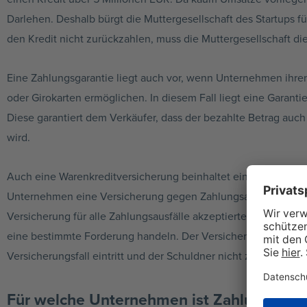
Darlehen. Deshalb bürgt die Muttergesellschaft des Startups f
den Kredit nicht zurückzahlen, muss die Muttergesellschaft di
Eine Zahlungsgarantie liegt auch vor, wenn Unternehmen ihre
oder Girokarten ermöglichen. In diesem Fall liegt eine Garant
Diese garantiert dem Verkäufer, dass der bezahlte Betrag auch 
wird.
Auch eine Warenkreditversicherung beinhaltet eine Zahlungsg
Unternehmen eine Versicherung gegen Zahlungsausfälle ab. E
Versicherung für alle Zahlungsausfälle akzeptierter Schuldner 
eine bestimmte Forderung handeln. Der Versicherer leistet di
Versicherungsfall eintritt und der Schuldner nicht zahlt.
Für welche Unternehmen ist Zahlungsgara