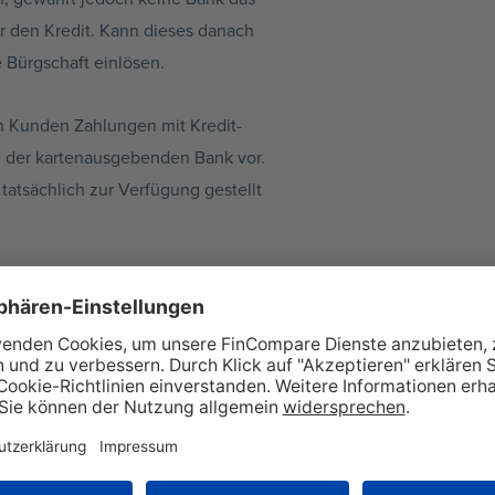
ür den Kredit. Kann dieses danach
e Bürgschaft einlösen.
n Kunden Zahlungen mit Kredit-
ie der kartenausgebenden Bank vor.
tatsächlich zur Verfügung gestellt
arantie. Dabei schließen
s kann sich um eine globale
oder um eine einzelne Garantie für
e Zahlung, wenn der
ntie relevant?