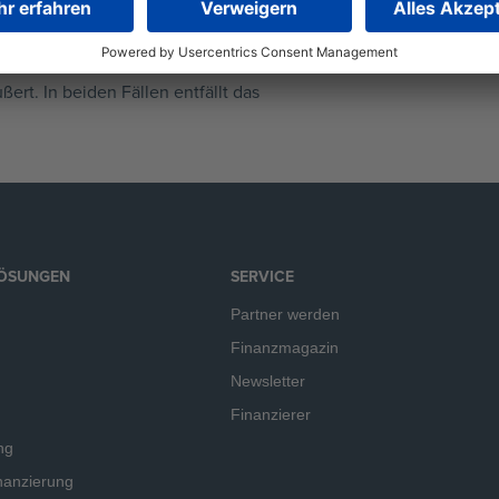
 das sich für Forfaitierung oder
n (die Bedingungen erfüllen)
ert. In beiden Fällen entfällt das
LÖSUNGEN
SERVICE
Partner werden
Finanzmagazin
Newsletter
Finanzierer
ng
nanzierung