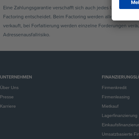
Eine Zahlungsgarantie verschafft sich auch jedes Unternehmen,
Factoring entscheidet. Beim Factoring werden alle Forderunge
verkauft, bei Forfaitierung werden einzelne Forderungen veräuß
Adressenausfallrisiko.
UNTERNEHMEN
FINANZIERUNGS
Über Uns
Firmenkredit
Presse
Firmenleasing
Karriere
Mietkauf
Lagerfinanzierung
Einkaufsfinanzieru
Umsatzbasierte Fi