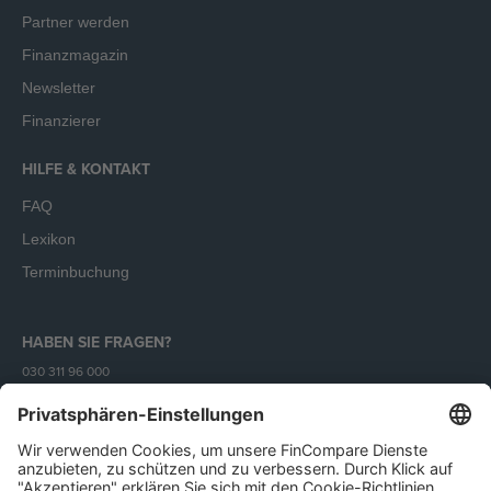
Partner werden
Finanzmagazin
Newsletter
Finanzierer
HILFE & KONTAKT
FAQ
Lexikon
Terminbuchung
HABEN SIE FRAGEN?
030 311 96 000
Mo - Fr (9 - 18 Uhr)